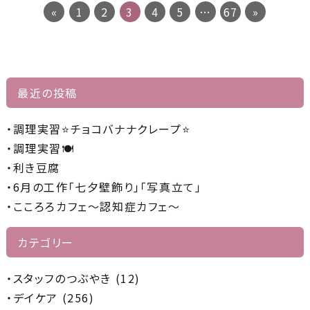
«
1
2
3
4
5
…
67
»
最近の投稿
調理実習⭐チョコバナナクレープ⭐
調理実習🍽️
利き豆腐
6月の工作「七夕壁飾り」「写真立て」
こころろカフェ～認知症カフェ～
カテゴリー
スタッフのつぶやき (12)
デイケア (256)