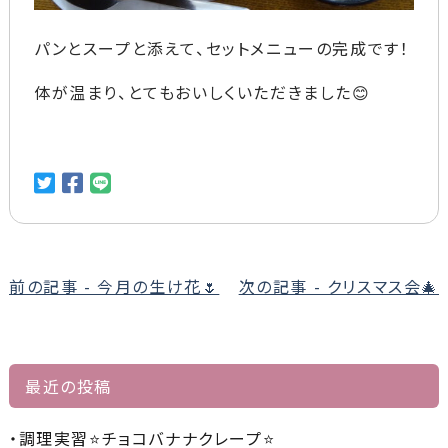
パンとスープと添えて、セットメニューの完成です！
体が温まり、とてもおいしくいただきました😊
前
前の記事 - 今月の生け花🌷
次の記事 - クリスマス会🎄
後
の
記
最近の投稿
事
へ
調理実習⭐チョコバナナクレープ⭐