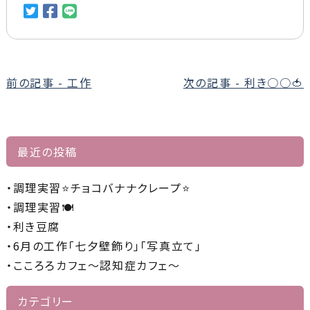
前
前の記事 - 工作
次の記事 - 利き○○🍅
後
の
記
最近の投稿
事
へ
調理実習⭐チョコバナナクレープ⭐
の
調理実習🍽️
リ
利き豆腐
ン
6月の工作「七夕壁飾り」「写真立て」
ク
こころろカフェ～認知症カフェ～
カテゴリー