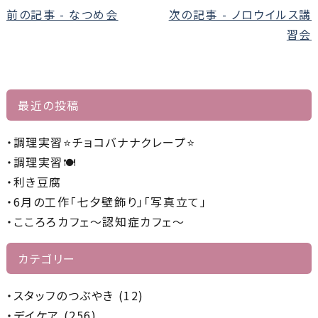
前
前の記事 - なつめ会
次の記事 - ノロウイルス講
後
習会
の
記
事
最近の投稿
へ
の
調理実習⭐チョコバナナクレープ⭐
リ
調理実習🍽️
ン
利き豆腐
ク
6月の工作「七夕壁飾り」「写真立て」
こころろカフェ～認知症カフェ～
カテゴリー
スタッフのつぶやき (12)
デイケア (256)