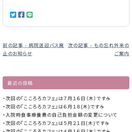
前
前の記事 - 病院送迎バス廃
次の記事 - もの忘れ外来の
後
止のお知らせ
ご案内
の
記
事
最近の投稿
へ
の
次回の『こころろカフェ』は７月１６日（木）です☕
リ
次回の『こころろカフェ』は６月１８(木)です☕
ン
入院時食事療養費の自己負担金額の変更について
ク
次回の『こころろカフェ』は５月２１日(木)です☕
次回の『こころろカフェ』は４月１６日（木）です☕