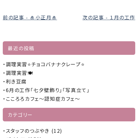
前
前の記事 - 🎍小正月🎍
次の記事 - １月の工作
後
の
記
最近の投稿
事
へ
調理実習⭐チョコバナナクレープ⭐
の
調理実習🍽️
リ
利き豆腐
ン
6月の工作「七夕壁飾り」「写真立て」
ク
こころろカフェ～認知症カフェ～
カテゴリー
スタッフのつぶやき (12)