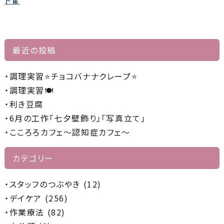
の
記
事
最近の投稿
へ
の
調理実習⭐チョコバナナクレープ⭐
リ
調理実習🍽️
ン
利き豆腐
ク
6月の工作「七夕壁飾り」「写真立て」
こころろカフェ～認知症カフェ～
カテゴリー
スタッフのつぶやき (12)
デイケア (256)
作業療法 (82)