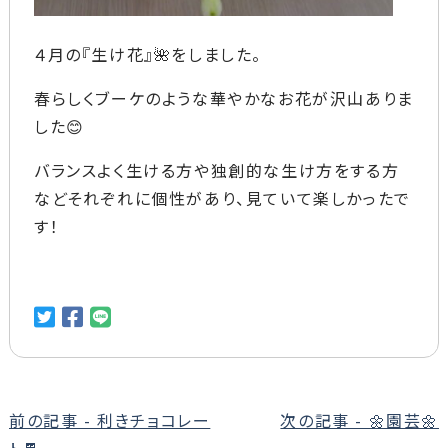
４月の『生け花』🌺をしました。
春らしくブーケのような華やかなお花が沢山ありま
した😊
バランスよく生ける方や独創的な生け方をする方
などそれぞれに個性があり、見ていて楽しかったで
す！
前
前の記事 - 利きチョコレー
次の記事 - 🌼園芸🌼
後
ト🍫